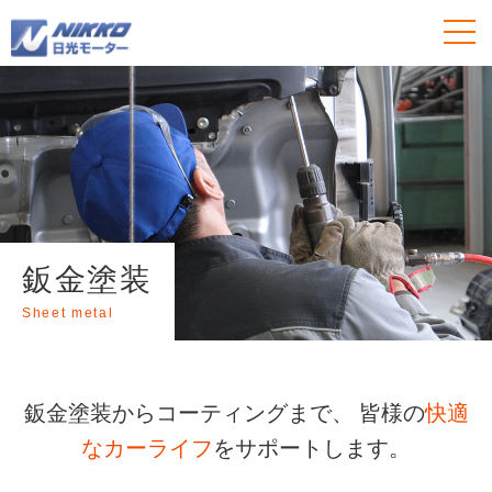
鈑金塗装
Sheet metal
鈑金塗装からコーティングまで、
皆様の
快適
なカーライフ
をサポートします。